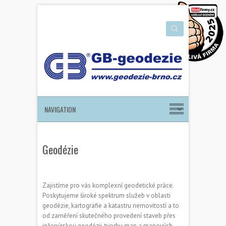
Search
Geodézie
Zajistíme pro vás komplexní geodetické práce.
Poskytujeme široké spektrum služeb v oblasti
geodézie, kartografie a katastru nemovitostí a to
od zaměření skutečného provedení staveb přes
inženýrskou geodézii, tvorbu map a mapových