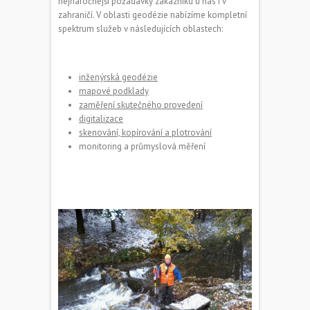
nejnáročnější požadavky zákazníků u nás i v
zahraničí. V oblasti geodézie nabízíme kompletní
spektrum služeb v následujících oblastech:
inženýrská geodézie
mapové podklady
zaměření skutečného provedení
digitalizace
skenování, kopírování a plotrování
monitoring a průmyslová měření