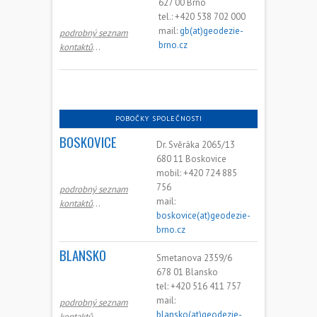
627 00 Brno
tel.: +420 538 702 000
mail:
gb(at)geodezie-
podrobný seznam
brno.cz
kontaktů
…
POBOČKY SPOLEČNOSTI
BOSKOVICE
Dr. Svěráka 2065/13
680 11 Boskovice
mobil: +420 724 885
756
podrobný seznam
mail:
kontaktů
…
boskovice(at)geodezie-
brno.cz
BLANSKO
Smetanova 2359/6
678 01 Blansko
tel: +420 516 411 757
mail:
podrobný seznam
blansko(at)geodezie-
kontaktů
…