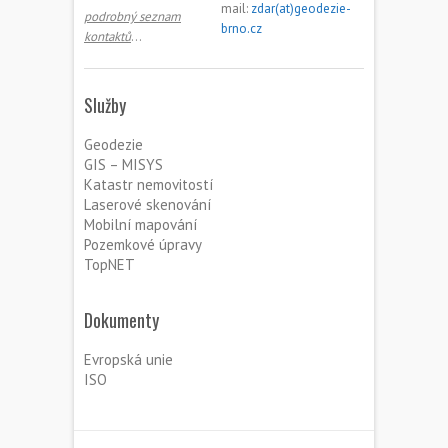
mail:
zdar(at)geodezie-
podrobný seznam
brno.cz
kontaktů
…
Služby
Geodezie
GIS – MISYS
Katastr nemovitostí
Laserové skenování
Mobilní mapování
Pozemkové úpravy
TopNET
Dokumenty
Evropská unie
ISO