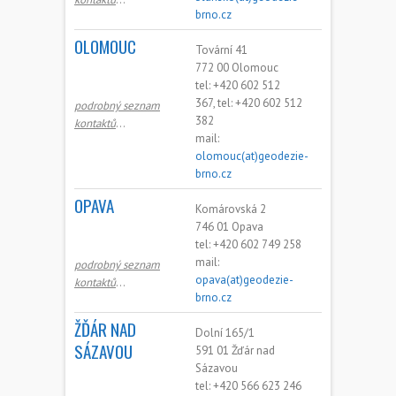
brno.cz
OLOMOUC
Tovární 41
772 00 Olomouc
tel: +420 602 512
367, tel: +420 602 512
podrobný seznam
382
kontaktů
…
mail:
olomouc(at)geodezie-
brno.cz
OPAVA
Komárovská 2
746 01 Opava
tel: +420 602 749 258
mail:
podrobný seznam
opava(at)geodezie-
kontaktů
…
brno.cz
ŽĎÁR NAD
Dolní 165/1
SÁZAVOU
591 01 Žďár nad
Sázavou
tel: +420 566 623 246